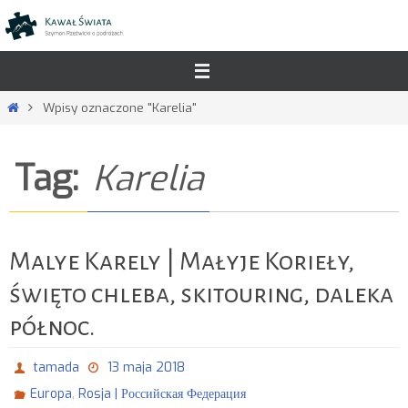
Przejdź
do
treści
Strona
Wpisy oznaczone "Karelia"
główna
Tag:
Karelia
Malye Karely | Małyje Korieły,
święto chleba, skitouring, daleka
północ.
tamada
13 maja 2018
,
Europa
Rosja | Российская Федерация