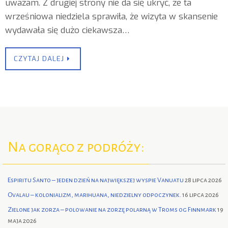
uważam. Z drugiej strony nie da się ukryć, że ta
wrześniowa niedziela sprawiła, że wizyta w skansenie
wydawała się dużo ciekawsza…
CZYTAJ DALEJ
Na gorąco z podróży:
Espiritu Santo – jeden dzień na największej wyspie Vanuatu
28 lipca 2026
Ovalau – kolonializm, marihuana, niedzielny odpoczynek.
16 lipca 2026
Zielone jak zorza – polowanie na zorzę polarną w Troms og Finnmark
19
maja 2026