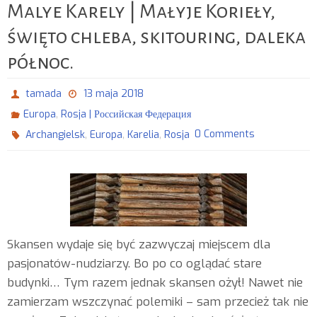
Malye Karely | Małyje Korieły,
święto chleba, skitouring, daleka
północ.
tamada
13 maja 2018
,
Europa
Rosja | Российская Федерация
,
,
,
0 Comments
Archangielsk
Europa
Karelia
Rosja
Skansen wydaje się być zazwyczaj miejscem dla
pasjonatów-nudziarzy. Bo po co oglądać stare
budynki… Tym razem jednak skansen ożył! Nawet nie
zamierzam wszczynać polemiki – sam przecież tak nie