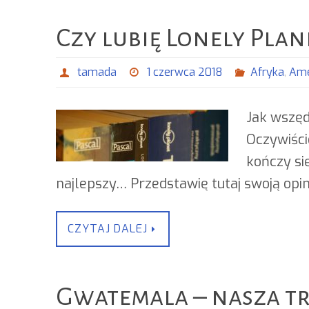
Czy lubię Lonely Plan
tamada
1 czerwca 2018
Afryka
,
Ame
Jak wszęd
Oczywiści
kończy si
najlepszy… Przedstawię tutaj swoją op
CZYTAJ DALEJ
Gwatemala – nasza t