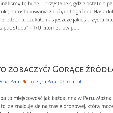
linaliśmy tę budę – przystanek, gdzie ostatnie p
tukę autostopowania z dużym bagażem. Nasz dobyt
ne jedzenia. Czekało nas jeszcze jakieś trzysta k
łapać stopa” – 170 kilometrów po…
 zobaczyć? Gorące źródła
Peru | Perú
ameryka
,
Peru
0 Comments
 to miejscowość jak każda inna w Peru. Można g
 to, że znajduje się na trasie drogowej, którą mo