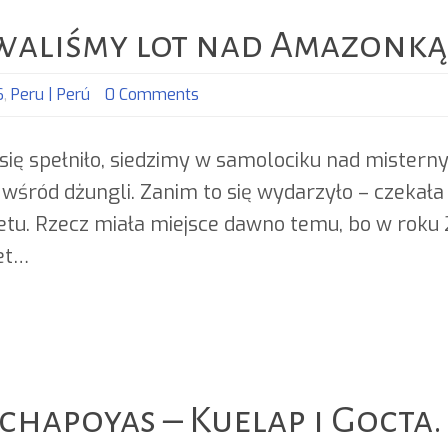
waliśmy lot nad Amazonką
S
,
Peru | Perú
0 Comments
się spełniło, siedzimy w samolociku nad misterny
ś wśród dżungli. Zanim to się wydarzyło – czekał
etu. Rzecz miała miejsce dawno temu, bo w roku 
net…
hapoyas – Kuelap i Gocta.