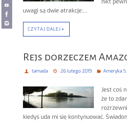
nikt pewn
uwagi są dwie atrakcje:…
CZYTAJ DALEJ
Rejs dorzeczem Amazo
tamada
26 lutego 2019
Ameryka S
Jest coś 
że to zdan
rozrzewni
kiedyś uda mi się kontynuować. Świad