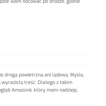
rzyjdzie wam nocować po drodze, godne
ię drogą powietrzną ani lądową. Myślę,
j wyrazistą treść. Dlatego z takim
głąb Amazonii, który mam nadzieję,