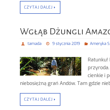
CZYTAJ DALEJ
Wgłąb Dżungli Amazoń
tamada
9 stycznia 2019
Ameryka S
Ratunku! 
przyroda.
cienkie i 
niebosiężną grań Andów. Tam gdzie niebi
CZYTAJ DALEJ