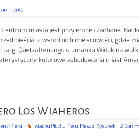
Comments
e centrum miasta jest przyjemne i zadbane. Naok
rzedmieścia, a wśród nich miejscowości, gdzie z
j targ. Quetzaltenango o poranku Widok na wulk
kterystyczne kolorowe zabudowania miast Ameryki
ero Los Wiaheros
eru | Perú
Machu Picchu
,
Peru
,
Pieszo
,
Rysunek
2 Comm