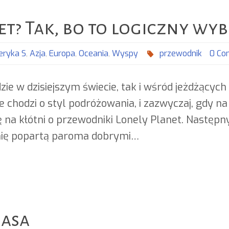
et? Tak, bo to logiczny wyb
ryka S
,
Azja
,
Europa
,
Oceania
,
Wyspy
przewodnik
0 C
zie w dzisiejszym świecie, tak i wśród jeżdżących
e chodzi o styl podróżowania, i zazwyczaj, gdy na
ę na kłótni o przewodniki Lonely Planet. Następn
inię popartą paroma dobrymi…
rasa