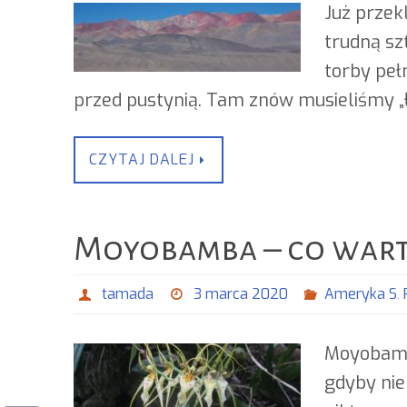
Już przek
trudną sz
torby peł
przed pustynią. Tam znów musieliśmy „
CZYTAJ DALEJ
Moyobamba – co warto
tamada
3 marca 2020
Ameryka S
,
Moyobamba
gdyby nie