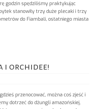
arę godzin spędziliśmy praktykując
ek stanowiły trzy duże plecaki i trzy
ilometrów do Fiambali, ostatniego miasta
 i orchidee!
dzieś przenocować, można coś zjeść i
żemy dotrzeć do dżungli amazońskiej,