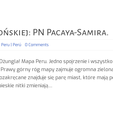
skiej: PN Pacaya-Samira.
,
Peru | Perú
0 Comments
Dżungla! Mapa Peru. Jedno spojrzenie i wszystko j
 Prawy górny róg mapy zajmuje ogromna zielona p
pozakręcane znajduje się parę miast, które mają p
eskie nitki zmieniają…