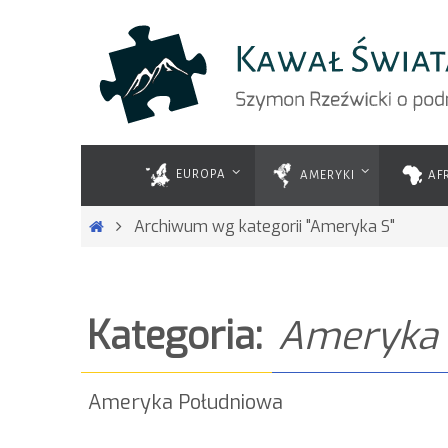
Przejdź
do
treści
Przejdź
do
EUROPA
AMERYKI
AF
treści
Strona
Archiwum wg kategorii "Ameryka S"
główna
Kategoria:
Ameryka
Ameryka Południowa