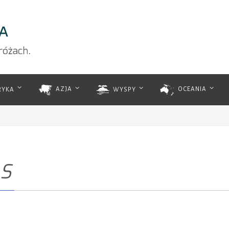
RYKA
AZJA
WYSPY
OCEANIA
 S