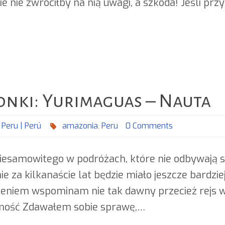
ie nie zwróciłby na nią uwagi, a szkoda! Jeśli p
nki: Yurimaguas – Nauta
,
Peru | Perú
amazonia
,
Peru
0 Comments
niesamowitego w podróżach, które nie odbywają s
ie za kilkanaście lat będzie miało jeszcze bardzie
eniem wspominam nie tak dawny przecież rejs w
omość Zdawałem sobie sprawę,…