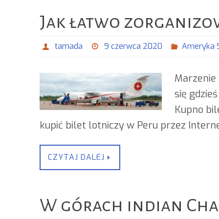
Jak łatwo zorganizo
tamada
9 czerwca 2020
Ameryka 
Marzenie 
się gdzie
Kupno bil
kupić bilet lotniczy w Peru przez Inter
CZYTAJ DALEJ
W górach indian Chac