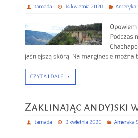
tamada
14 kwietnia 2020
Ameryka 
Opowiem o
Podczas n
Chachapoy
jaśniejszą skórą. Na marginesie można b
CZYTAJ DALEJ
Zaklinając andyjski w
tamada
3 kwietnia 2020
Ameryka 