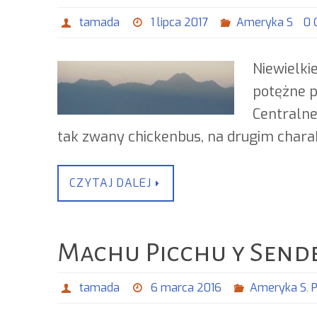
tamada
1 lipca 2017
Ameryka S
0 
Niewielki
potężne p
Centralne
tak zwany chickenbus, na drugim chara
CZYTAJ DALEJ
Machu Picchu y Send
tamada
6 marca 2016
Ameryka S
,
P