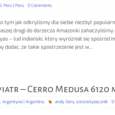
S
,
Peru | Perú
0 Comments
 tym jak odkryliśmy dla siebie niezbyt popular
aszej drogi do dorzecza Amazonki zahaczyliśmy o 
as – lud indiański, który wyróżniał się spośród
y dodać, że takie spostrzeżenie jest w…
iatr – Cerro Medusa 6120 m
S
,
Argentyna | Argentina
andy
,
Góry
,
sześciotysięcznik
0