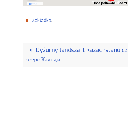
Zakładka
.
Dyżurny landszaft Kazachstanu czyl
озеро Каинды