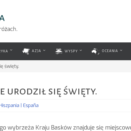
RYKA
AZJA
WYSPY
OCEANIA
ię święty.
e urodził się święty.
Hiszpania | España
 wybrzeża Kraju Basków znajduje się miejscowość