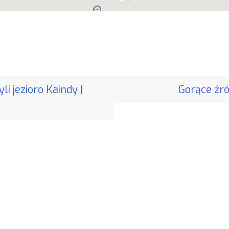
i jezioro Kaindy |
Gorące źró