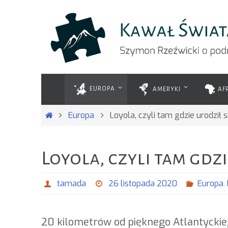
Przejdź
do
treści
Przejdź
do
EUROPA
AMERYKI
AF
treści
Strona
Europa
Loyola, czyli tam gdzie urodził s
główna
Loyola, czyli tam gdzi
tamada
26 listopada 2020
Europa
,
20 kilometrów od pięknego Atlantyckiego