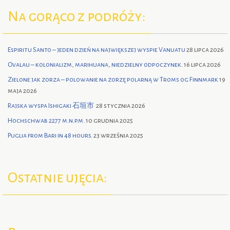
Na gorąco z podróży:
Espiritu Santo – jeden dzień na największej wyspie Vanuatu
28 lipca 2026
Ovalau – kolonializm, marihuana, niedzielny odpoczynek.
16 lipca 2026
Zielone jak zorza – polowanie na zorzę polarną w Troms og Finnmark
19
maja 2026
Rajska wyspa Ishigaki 石垣市
28 stycznia 2026
Hochschwab 2277 m.n.p.m.
10 grudnia 2025
Puglia from Bari in 48 hours.
23 września 2025
Ostatnie ujęcia: