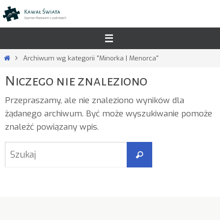
Przejdź
do
treści
Strona
Archiwum wg kategorii "Minorka | Menorca"
główna
Niczego nie znaleziono
Przepraszamy, ale nie znaleziono wyników dla
żądanego archiwum. Być może wyszukiwanie pomoże
znaleźć powiązany wpis.
Szukaj
Szukaj
dla: