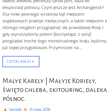
Miasto aniołów, pierwszy carski port, baza do
eksploracji północy. Czym jeszcze jest Archangielsk?
Dla mnie pewnego września był miejscem
wyjątkowych praktyk medycznych, a także miejscem z
którego mogłem przyglądnąć się prawdziwej Rosji. I
gdy wyruszyliśmy potem (korzystając z wizy)
pooglądać trochę tego monstrualnego kraju, byliśmy
już lepiej przygotowani. Przymrozek na…
CZYTAJ DALEJ
Malye Karely | Małyje Korieły,
święto chleba, skitouring, daleka
północ.
tamada
13 maja 2018