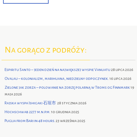
Na gorąco z podróży:
Espiritu Santo – jeden dzień na największej wyspie Vanuatu
28 lipca 2026
Ovalau – kolonializm, marihuana, niedzielny odpoczynek.
16 lipca 2026
Zielone jak zorza – polowanie na zorzę polarną w Troms og Finnmark
19
maja 2026
Rajska wyspa Ishigaki 石垣市
28 stycznia 2026
Hochschwab 2277 m.n.p.m.
10 grudnia 2025
Puglia from Bari in 48 hours.
23 września 2025