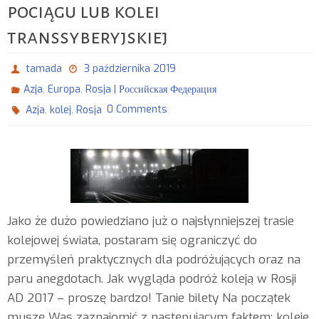
pociągu lub kolei
transsyberyjskiej
tamada
3 października 2019
,
,
Azja
Europa
Rosja | Российская Федерация
,
,
0 Comments
Azja
kolej
Rosja
Jako że dużo powiedziano już o najsłynniejszej trasie
kolejowej świata, postaram się ograniczyć do
przemyśleń praktycznych dla podróżujących oraz na
paru anegdotach. Jak wygląda podróż koleją w Rosji
AD 2017 – proszę bardzo! Tanie bilety Na początek
muszę Was zaznajomić z następującym faktem: koleje