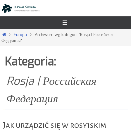
Przejdź
do
treści
Strona
Europa
Archiwum wg kategorii "Rosja | Российская
główna
Федерация"
Kategoria:
Rosja | Российская
Федерация
Jak urządzić się w rosyjskim