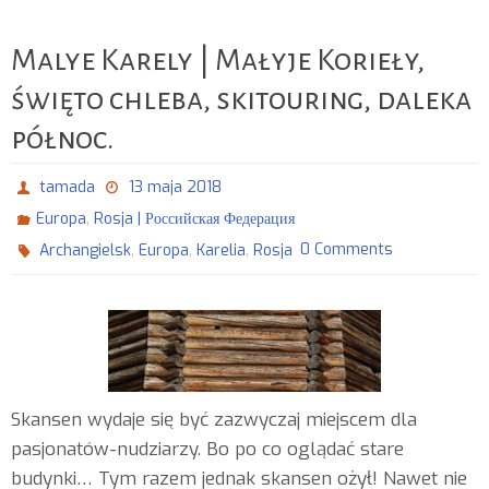
Malye Karely | Małyje Korieły,
święto chleba, skitouring, daleka
północ.
tamada
13 maja 2018
,
Europa
Rosja | Российская Федерация
,
,
,
0 Comments
Archangielsk
Europa
Karelia
Rosja
Skansen wydaje się być zazwyczaj miejscem dla
pasjonatów-nudziarzy. Bo po co oglądać stare
budynki… Tym razem jednak skansen ożył! Nawet nie