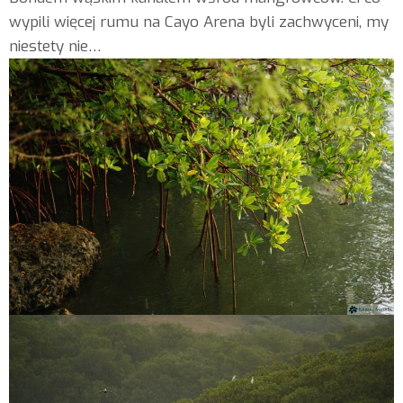
wypili więcej rumu na Cayo Arena byli zachwyceni, my
niestety nie…