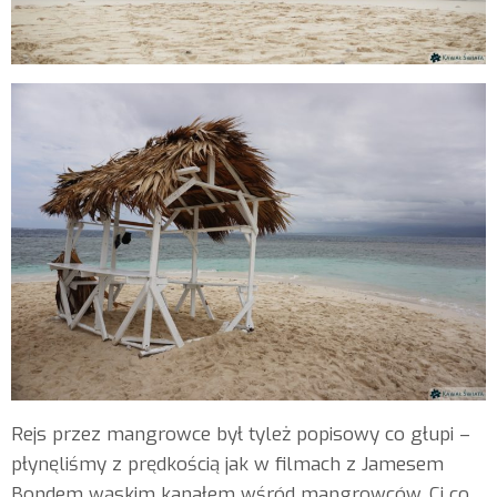
Rejs przez mangrowce był tyleż popisowy co głupi –
płynęliśmy z prędkością jak w filmach z Jamesem
Bondem wąskim kanałem wśród mangrowców. Ci co