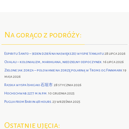
Na gorąco z podróży:
Espiritu Santo – jeden dzień na największej wyspie Vanuatu
28 lipca 2026
Ovalau – kolonializm, marihuana, niedzielny odpoczynek.
16 lipca 2026
Zielone jak zorza – polowanie na zorzę polarną w Troms og Finnmark
19
maja 2026
Rajska wyspa Ishigaki 石垣市
28 stycznia 2026
Hochschwab 2277 m.n.p.m.
10 grudnia 2025
Puglia from Bari in 48 hours.
23 września 2025
Ostatnie ujęcia: