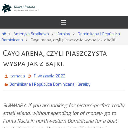
Przejdź
do
treści
Strona
Ameryka Środkowa
Karaiby
Dominikana | República
główna
Dominicana
Cayo arena, czyli piaszczysta wyspa jak z bajki.
Cayo arena, czyli piaszczysta
wyspa jak z bajki.
tamada
11 września 2023
,
Dominikana | República Dominicana
Karaiby
SUMMARY: If you are looking for picture-perfect, really
small island, without spending lot of money- go to
Punta Rucia in northwestern Dominicana for a boat