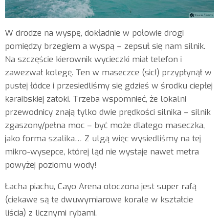
W drodze na wyspę, dokładnie w połowie drogi
pomiędzy brzegiem a wyspą – zepsuł się nam silnik.
Na szczęście kierownik wycieczki miał telefon i
zawezwał kolegę. Ten w maseczce (sic!) przypłynął w
pustej łódce i przesiedliśmy się gdzieś w środku ciepłej
karaibskiej zatoki. Trzeba wspomnieć, że lokalni
przewodnicy znają tylko dwie prędkości silnika – silnik
zgaszony/pełna moc – być może dlatego maseczka,
jako forma szalika… Z ulgą więc wysiedliśmy na tej
mikro-wysepce, której ląd nie wystaje nawet metra
powyżej poziomu wody!
Łacha piachu, Cayo Arena otoczona jest super rafą
(ciekawe są te dwuwymiarowe korale w kształcie
liścia) z licznymi rybami.