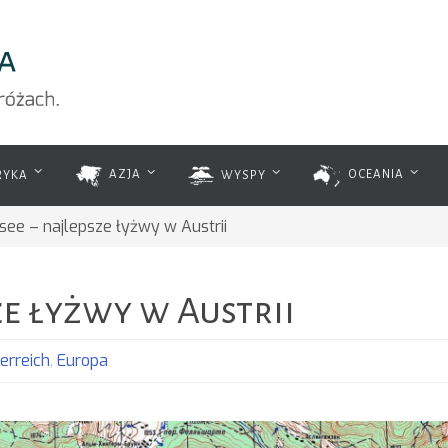
RYKA
AZJA
WYSPY
OCEANIA
ee – najlepsze łyżwy w Austrii
e łyżwy w Austrii
terreich
,
Europa