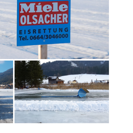
łyżwach ubrania wypierzecie w