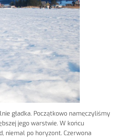
ealnie gładka. Początkowo namęczyliśmy
łębszej jego warstwie. W końcu
ód, niemal po horyzont. Czerwona