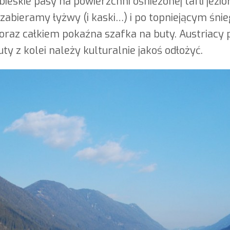
ieskie pasy na powierzchni ośnieżonej tafli jezi
zabieramy łyżwy (i kaski…) i po topniejącym śni
a oraz całkiem pokaźna szafka na buty. Austriacy 
ty z kolei należy kulturalnie jakoś odłożyć.