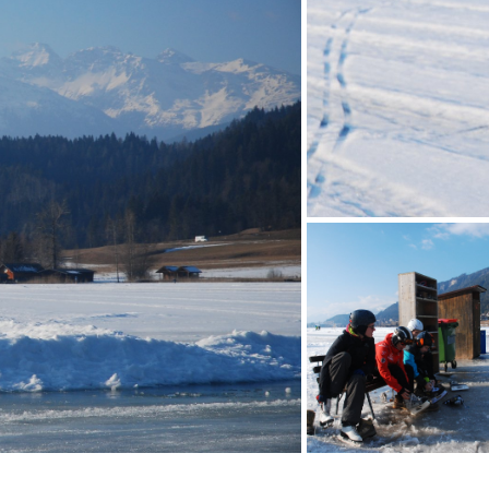
oczywiście po 
pralce Miele