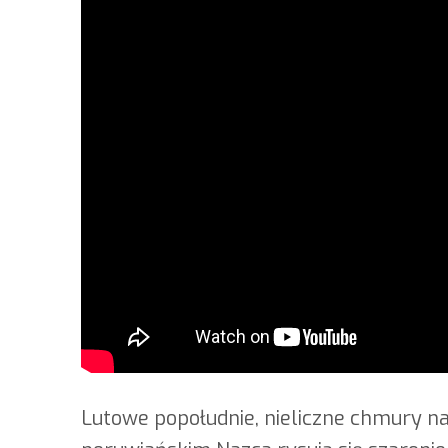
Lutowe popołudnie, nieliczne chmury na b