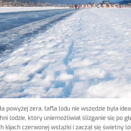
ła powyżej zera, tafla lodu nie wszędzie była id
ni lodzie, który uniemożliwiał ślizganie się po g
 kijach czerwonej wstążki i zaczął się świetny l