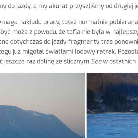
y do jazdy, a my akurat przyszliśmy od drugiej j
maga nakładu pracy, toteż normalnie pobierana j
, być może z powodu, że tafla nie była w najleps
atne dotychczas do jazdy fragmenty tras ponown
rzegu już migotał światłami lodowy ratrak. Pozos
ć jeszcze raz dolinę ze ślicznym
See
w ostatnich 