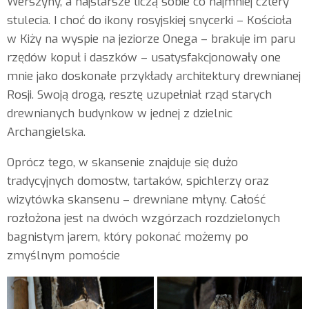
Werszyny, a najstarsze liczą sobie co najmniej cztery
stulecia. I choć do ikony rosyjskiej snycerki – Kościoła
w Kiży na wyspie na jeziorze Onega – brakuje im paru
rzędów kopuł i daszków – usatysfakcjonowały one
mnie jako doskonałe przykłady architektury drewnianej
Rosji. Swoją drogą, resztę uzupełniał rząd starych
drewnianych budynkow w jednej z dzielnic
Archangielska.
Oprócz tego, w skansenie znajduje się dużo
tradycyjnych domostw, tartaków, spichlerzy oraz
wizytówka skansenu – drewniane młyny. Całość
rozłożona jest na dwóch wzgórzach rozdzielonych
bagnistym jarem, który pokonać możemy po
zmyślnym pomoście