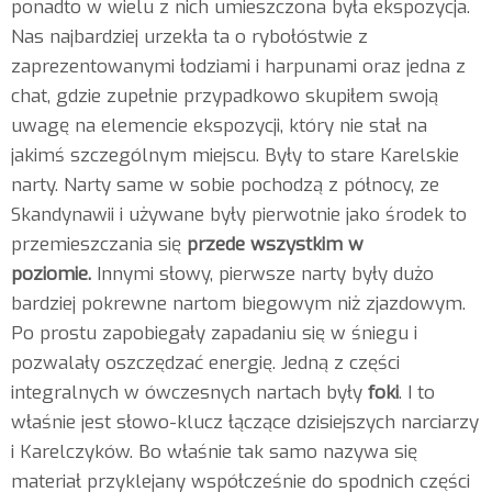
ponadto w wielu z nich umieszczona była ekspozycja.
Nas najbardziej urzekła ta o rybołóstwie z
zaprezentowanymi łodziami i harpunami oraz jedna z
chat, gdzie zupełnie przypadkowo skupiłem swoją
uwagę na elemencie ekspozycji, który nie stał na
jakimś szczególnym miejscu. Były to stare Karelskie
narty. Narty same w sobie pochodzą z północy, ze
Skandynawii i używane były pierwotnie jako środek to
przemieszczania się
przede wszystkim w
poziomie.
Innymi słowy, pierwsze narty były dużo
bardziej pokrewne nartom biegowym niż zjazdowym.
Po prostu zapobiegały zapadaniu się w śniegu i
pozwalały oszczędzać energię. Jedną z części
integralnych w ówczesnych nartach były
foki
. I to
właśnie jest słowo-klucz łączące dzisiejszych narciarzy
i Karelczyków. Bo właśnie tak samo nazywa się
materiał przyklejany współcześnie do spodnich części