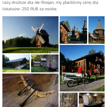
razy droższe dla nie-Rosjan, my płaciliśmy cenę dla
lokalsów: 250 RUB za osobę.
Dom...
ryby w okolicy
miały niełatwy los..
W...