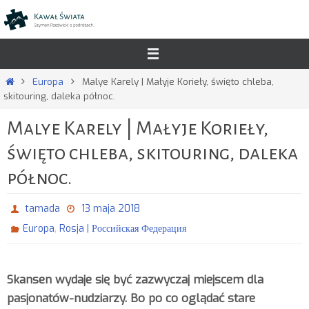
Przejdź
do
treści
Strona
Europa
Malye Karely | Małyje Korieły, święto chleba,
główna
skitouring, daleka północ.
Malye Karely | Małyje Korieły,
święto chleba, skitouring, daleka
północ.
tamada
13 maja 2018
,
Europa
Rosja | Российская Федерация
Skansen wydaje się być zazwyczaj miejscem dla
pasjonatów-nudziarzy. Bo po co oglądać stare