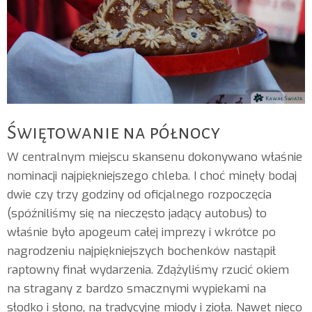
Świętowanie na północy
W centralnym miejscu skansenu dokonywano właśnie
nominacji najpiękniejszego chleba. I choć minęły bodaj
dwie czy trzy godziny od oficjalnego rozpoczęcia
(spóźniliśmy się na nieczęsto jadący autobus) to
właśnie było apogeum całej imprezy i wkrótce po
nagrodzeniu najpiękniejszych bochenków nastąpił
raptowny finał wydarzenia. Zdążyliśmy rzucić okiem
na stragany z bardzo smacznymi wypiekami na
słodko i słono, na tradycyjne miody i zioła. Nawet nieco