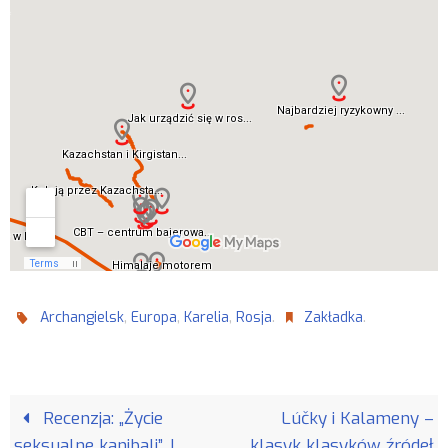
,
,
,
.
.
Archangielsk
Europa
Karelia
Rosja
Zakładka
Recenzja: „Życie
Lúčky i Kalameny –
seksualne kanibali” J.
klasyk klasyków źródeł