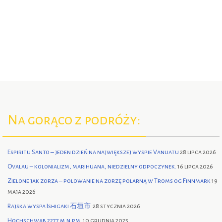
Na gorąco z podróży:
Espiritu Santo – jeden dzień na największej wyspie Vanuatu
28 lipca 2026
Ovalau – kolonializm, marihuana, niedzielny odpoczynek.
16 lipca 2026
Zielone jak zorza – polowanie na zorzę polarną w Troms og Finnmark
19
maja 2026
Rajska wyspa Ishigaki 石垣市
28 stycznia 2026
Hochschwab 2277 m.n.p.m.
10 grudnia 2025