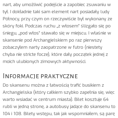
nart, aby umożliwić podejście a zapobiec zsuwaniu w
tył. I dokładnie taki sam element nart posiadały ludy
Północy, przy czym on rzeczywiście był wykonany ze
skóry foki. Podczas ruchu „z włosem” ślizgało się po
śniegu, „pod włos” stawało się w miejscu. I właśnie w
skansenie pod Archangielskiem po raz pierwszy
zobaczyłem narty zaopatrzone w futro (niestety
chyba nie stricte focze), które dały początek jednej z
moich ulubionych zimowych aktywności.
Informacje praktyczne
Do skansenu można z łatwością trafić busikiem z
Archangielska (który całkiem szybko zapełnia się, więc
warto wsiadać w centrum miasta). Bilet kosztuje 64
rubli w jedną stronę, a autobusy jadące do skansenu to
104 i 108. Bilety wstępu, tak jak wspomniałem, są parę