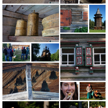
Dzw
on...
Pojemniki z kory
brzozy
Dzwonnica co się
zowie