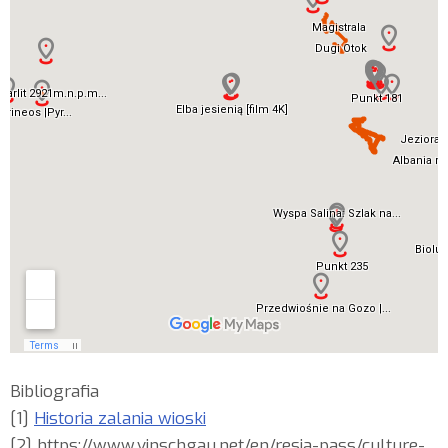
Bibliografia
[1]
Historia zalania wioski
[2] https://www.vinschgau.net/en/resia-pass/culture-