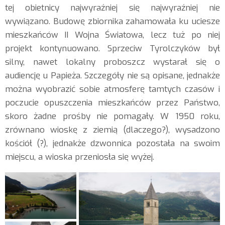
tej obietnicy najwyraźniej się najwyraźniej nie
wywiązano. Budowę zbiornika zahamowała ku uciesze
mieszkańców II Wojna Światowa, lecz tuż po niej
projekt kontynuowano. Sprzeciw Tyrolczyków był
silny, nawet lokalny proboszcz wystarał się o
audiencję u Papieża. Szczegóły nie są opisane, jednakże
można wyobrazić sobie atmosferę tamtych czasów i
poczucie opuszczenia mieszkańców przez Państwo,
skoro żadne prośby nie pomagały. W 1950 roku,
zrównano wioskę z ziemią (dlaczego?), wysadzono
kościół (?), jednakże dzwonnica pozostała na swoim
miejscu, a wioska przeniosła się wyżej.