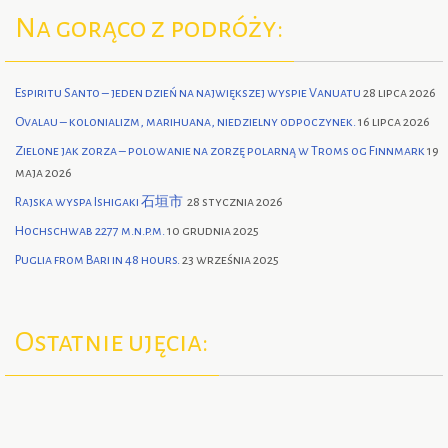
Na gorąco z podróży:
Espiritu Santo – jeden dzień na największej wyspie Vanuatu
28 lipca 2026
Ovalau – kolonializm, marihuana, niedzielny odpoczynek.
16 lipca 2026
Zielone jak zorza – polowanie na zorzę polarną w Troms og Finnmark
19
maja 2026
Rajska wyspa Ishigaki 石垣市
28 stycznia 2026
Hochschwab 2277 m.n.p.m.
10 grudnia 2025
Puglia from Bari in 48 hours.
23 września 2025
Ostatnie ujęcia: