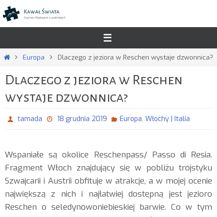
Przejdź
do
treści
Strona
Europa
Dlaczego z jeziora w Reschen wystaje dzwonnica?
główna
Dlaczego z jeziora w Reschen
wystaje dzwonnica?
,
tamada
18 grudnia 2019
Europa
Włochy | Italia
Wspaniałe są okolice Reschenpass/ Passo di Resia.
Fragment Włoch znajdujący się w pobliżu trójstyku
Szwajcarii i Austrii obfituje w atrakcje, a w mojej ocenie
największą z nich i najłatwiej dostępną jest jezioro
Reschen o seledynowoniebieskiej barwie. Co w tym