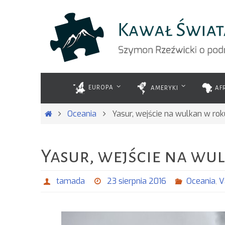
Przejdź
do
treści
Przejdź
do
EUROPA
AMERYKI
AF
treści
Strona
Oceania
Yasur, wejście na wulkan w ro
główna
Yasur, wejście na wu
tamada
23 sierpnia 2016
Oceania
,
V