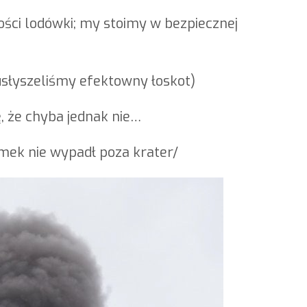
ości lodówki; my stoimy w bezpiecznej
usłyszeliśmy efektowny łoskot)
ę, że chyba jednak nie…
amek nie wypadł poza krater/