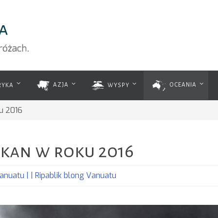
RYKA
AZJA
WYSPY
OCEANIA
ku 2016
lkan w roku 2016
anuatu | | Ripablik blong Vanuatu