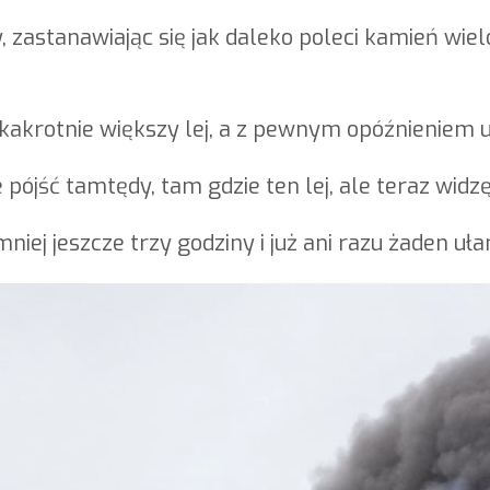
 zastanawiając się jak daleko poleci kamień wiel
lkakrotnie większy lej, a z pewnym opóźnieniem 
e pójść tamtędy, tam gdzie ten lej, ale teraz widz
iej jeszcze trzy godziny i już ani razu żaden uł