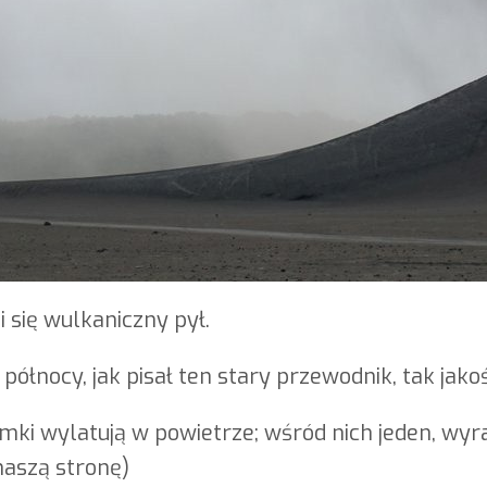
 się wulkaniczny pył.
ółnocy, jak pisał ten stary przewodnik, tak jako
mki wylatują w powietrze; wśród nich jeden, wyraź
naszą stronę)