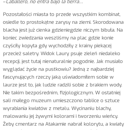
–
Caballero, no entra bajo la tierra…
Pozostałości miasta to przede wszystkim kombinat,
osiedle to prostokątne zarysy na ziemi. Skorodowana
blacha jest już cienka gdzieniegdzie niczym bibuła. Na
koniec zwiedzania weszliśmy na plac gdzie konie
czyściły kopyta gdy wychodziły z krainy piekącej
przecież saletry. Widok Laury psuje zieleń niedaleko
recepcji, jest tutaj nienaturalnie pogodnie. Jak musiało
wyglądać życie na pustkowiu? Jedną z najbardziej
fascynujących rzeczy jaką uświadomiłem sobie w
laurze jest to, jak ludzie radzili sobie z brakiem wody.
Nie takim bezpośrednim, fizjologicznym. W ostatniej
sali małego muzeum umieszczono tablice o sztuce
wyrabiania kwiatów z metalu. Wycinaniu blachy,
malowaniu jej żywymi kolorami i tworzeniu wieńcy.
Żeby cmentarz na Atakamie nabrał kolorytu, a kwiaty