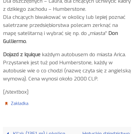
Dla oszczędnych – Laura, dla chcących uchwycić kadry
z dzikiego zachodu – Humberstone.
Dla chcących biwakować w okolicy lub lepiej poznać
saletrzane przedsiębiorstwa polecam zerknąć na
mapę satelitarną i wybrać się np. do „miasta”
Don
Gulliermo
.
Dojazd z Iquique
każdym autobusem do miasta Arica.
Przystanek jest tuż pod Humberstone, każdy w
autobusie wie o co chodzi (nazwę czyta się z angielską
wymową). Cena wynosi około 2000 CLP.
[/stextbox]
.
Zakładka
Kl’ak (1351 m) i okolice
Hetyckie dziedzictwo