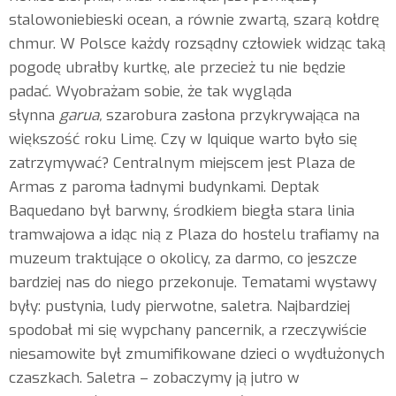
stalowoniebieski ocean, a równie zwartą, szarą kołdrę
chmur. W Polsce każdy rozsądny człowiek widząc taką
pogodę ubrałby kurtkę, ale przecież tu nie będzie
padać. Wyobrażam sobie, że tak wygląda
słynna
garua,
szarobura zasłona przykrywająca na
większość roku Limę. Czy w Iquique warto było się
zatrzymywać? Centralnym miejscem jest Plaza de
Armas z paroma ładnymi budynkami. Deptak
Baquedano był barwny, środkiem biegła stara linia
tramwajowa a idąc nią z Plaza do hostelu trafiamy na
muzeum traktujące o okolicy, za darmo, co jeszcze
bardziej nas do niego przekonuje. Tematami wystawy
były: pustynia, ludy pierwotne, saletra. Najbardziej
spodobał mi się wypchany pancernik, a rzeczywiście
niesamowite był zmumifikowane dzieci o wydłużonych
czaszkach. Saletra – zobaczymy ją jutro w