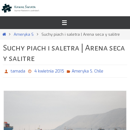
Przejdź
do
treści
Strona
Ameryka S
Suchy piach i saletra | Arena seca y salitre
główna
Suchy piach i saletra | Arena seca
y salitre
,
tamada
4 kwietnia 2015
Ameryka S
Chile