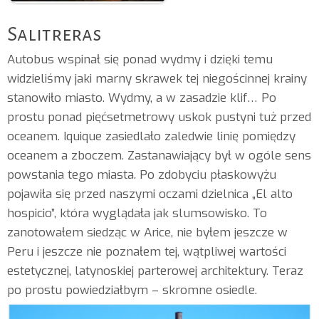
Salitreras
Autobus wspinał się ponad wydmy i dzięki temu
widzieliśmy jaki marny skrawek tej niegościnnej krainy
stanowiło miasto. Wydmy, a w zasadzie klif… Po
prostu ponad pięćsetmetrowy uskok pustyni tuż przed
oceanem. Iquique zasiedlało zaledwie linię pomiędzy
oceanem a zboczem. Zastanawiający był w ogóle sens
powstania tego miasta. Po zdobyciu płaskowyżu
pojawiła się przed naszymi oczami dzielnica „El alto
hospicio”, która wyglądała jak slumsowisko. To
zanotowałem siedząc w Arice, nie byłem jeszcze w
Peru i jeszcze nie poznałem tej, wątpliwej wartości
estetycznej, latynoskiej parterowej architektury. Teraz
po prostu powiedziałbym – skromne osiedle.