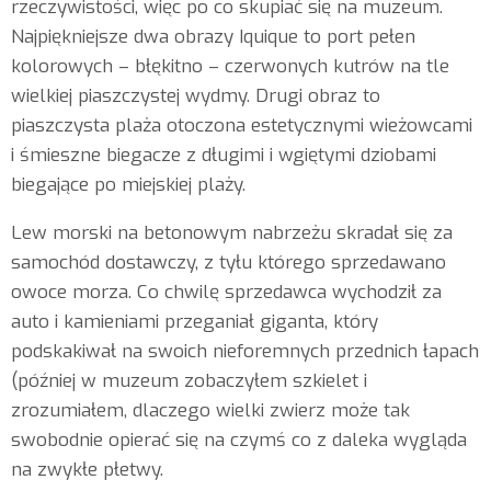
rzeczywistości, więc po co skupiać się na muzeum.
Najpiękniejsze dwa obrazy Iquique to port pełen
kolorowych – błękitno – czerwonych kutrów na tle
wielkiej piaszczystej wydmy. Drugi obraz to
piaszczysta plaża otoczona estetycznymi wieżowcami
i śmieszne biegacze z długimi i wgiętymi dziobami
biegające po miejskiej plaży.
Lew morski na betonowym nabrzeżu skradał się za
samochód dostawczy, z tyłu którego sprzedawano
owoce morza. Co chwilę sprzedawca wychodził za
auto i kamieniami przeganiał giganta, który
podskakiwał na swoich nieforemnych przednich łapach
(później w muzeum zobaczyłem szkielet i
zrozumiałem, dlaczego wielki zwierz może tak
swobodnie opierać się na czymś co z daleka wygląda
na zwykłe płetwy.