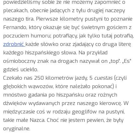
powiedzieliśmy sobie że nie możemy zapomnieć o
plecakach, obecnie jadących z tyłu drugiej naczepy
naszego tira. Pierwsze kilometry pustyni to poznanie
Fernando, który okazuje się być świetnym gościem z
poczuciem humoru; potrafiący, jak tylko tutaj potrafią,
zdrobnić
każde słówko oraz zjadający co druga literę
każdego hiszpańskiego słowa. Na przykład
ośmioboczny znak na drogach nazywał on „top”. „Es”
gdzieś uciekło.
Czekało nas 250 kilometrów jazdy, 5
cuestas
(czyli
głębokich wąwozów, które należało pokonać) i
mnóstwo gadania po hiszpańsku oraz rożnych
dźwięków wydawanych przez naszego kierowcę. W
międzyczasie coś w rodzaju geoglifów na pustyni,
takie małe Nazca. Choć nie jestem pewien, że były
oryginalne.