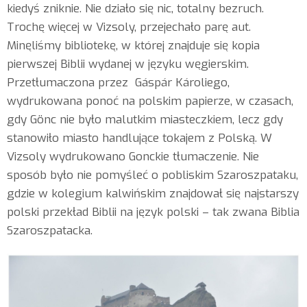
kiedyś zniknie. Nie działo się nic, totalny bezruch.
Trochę więcej w Vizsoly, przejechało parę aut.
Minęliśmy bibliotekę, w której znajduje się kopia
pierwszej Biblii wydanej w języku węgierskim.
Przetłumaczona przez Gáspár Károliego,
wydrukowana ponoć na polskim papierze, w czasach,
gdy Gönc nie było malutkim miasteczkiem, lecz gdy
stanowiło miasto handlujące tokajem z Polską. W
Vizsoly wydrukowano Gonckie tłumaczenie. Nie
sposób było nie pomyśleć o pobliskim Szaroszpataku,
gdzie w kolegium kalwińskim znajdował się najstarszy
polski przekład Biblii na język polski – tak zwana Biblia
Szaroszpatacka.