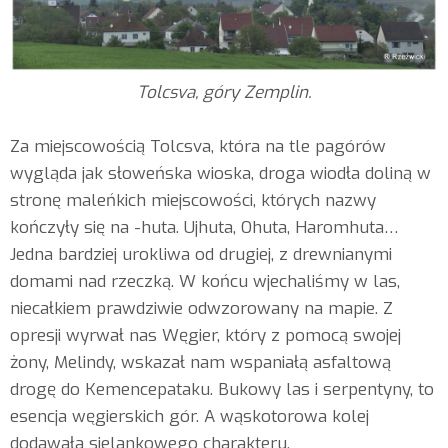
Tolcsva, góry Zemplin.
Za miejscowością Tolcsva, która na tle pagórów
wygląda jak słoweńska wioska, droga wiodła doliną w
stronę maleńkich miejscowości, których nazwy
kończyły się na -huta. Ujhuta, Ohuta, Haromhuta…
Jedna bardziej urokliwa od drugiej, z drewnianymi
domami nad rzeczką. W końcu wjechaliśmy w las,
niecałkiem prawdziwie odwzorowany na mapie. Z
opresji wyrwał nas Węgier, który z pomocą swojej
żony, Melindy, wskazał nam wspaniałą asfaltową
drogę do Kemencepataku. Bukowy las i serpentyny, to
esencja węgierskich gór. A wąskotorowa kolej
dodawała sielankowego charakteru.