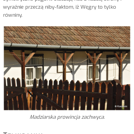
wyraźnie przeczą niby-faktom, iż Węgry to tylko
równiny.
Madziarska prowincja zachwyca.