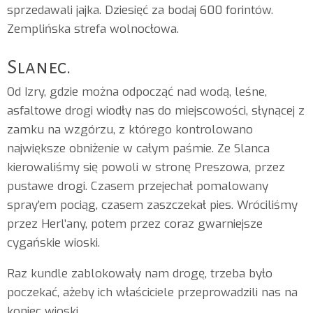
sprzedawali jajka. Dziesięć za bodaj 600 forintów.
Zemplińska strefa wolnocłowa.
Slanec.
Od Izry, gdzie można odpocząć nad wodą, leśne,
asfaltowe drogi wiodły nas do miejscowości, słynącej z
zamku na wzgórzu, z którego kontrolowano
największe obniżenie w całym paśmie. Ze Slanca
kierowaliśmy się powoli w stronę Preszowa, przez
pustawe drogi. Czasem przejechał pomalowany
spray’em pociąg, czasem zaszczekał pies. Wróciliśmy
przez Herl’any, potem przez coraz gwarniejsze
cygańskie wioski.
Raz kundle zablokowały nam drogę, trzeba było
poczekać, ażeby ich właściciele przeprowadzili nas na
koniec wioski