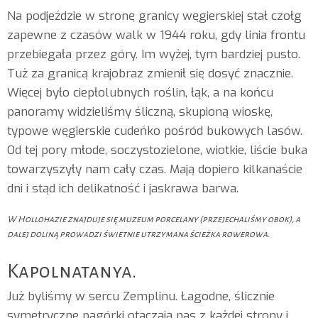
Na podjeździe w stronę granicy węgierskiej stał czołg
zapewne z czasów walk w 1944 roku, gdy linia frontu
przebiegała przez góry. Im wyżej, tym bardziej pusto.
Tuż za granicą krajobraz zmienił się dosyć znacznie.
Więcej było ciepłolubnych roślin, łąk, a na końcu
panoramy widzieliśmy śliczną, skupioną wioskę,
typowe węgierskie cudeńko pośród bukowych lasów.
Od tej pory młode, soczystozielone, wiotkie, liście buka
towarzyszyły nam cały czas. Mają dopiero kilkanaście
dni i stąd ich delikatność i jaskrawa barwa.
W Hollohazie znajduje się muzeum porcelany (przejechaliśmy obok), a
dalej doliną prowadzi świetnie utrzymana ścieżka rowerowa.
Kapolnatanya.
Już byliśmy w sercu Zemplinu. Łagodne, ślicznie
symetryczne pagórki otaczają nas z każdej strony i