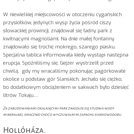
W niewielkiej miejscowości w otoczeniu cygańskich
przysiółków, jedynych wysp życia pośród ciszy
słowackiej prowincji, znajdował się ładny park z
kwitnącymi magnoliami. Na dnie małej fontanny
znajdowało się trochę mokrego, szarego piasku.
Specjalna tablica informowała kiedy wystąpi następna
erupcja. Spóźniliśmy się. Gejzer wystrzelił przed
chwilą, gdy my wracaliśmy pokonując pagórkowate
okolice u podstaw gór Slanskich. Jechało się ciężko,
bo dodatkowym obciążeniem w sakwach było dziesięć
litrów Tokaju…
Za zabudowaniami okalającymi park znajduje się studnia wody
mineralnej, smacznej choć o wyczuwalnym zapachu siarkowodoru.
Hollóháza.