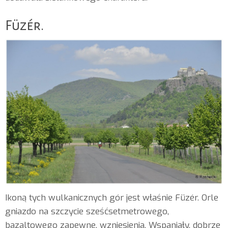
Füzér.
Ikoną tych wulkanicznych gór jest właśnie Füzér. Orle
gniazdo na szczycie sześćsetmetrowego,
bazaltowego zapewne, wzniesienia. Wspaniały, dobrze