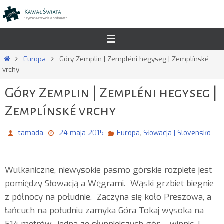
Przejdź
do
treści
Strona
Europa
Góry Zemplin | Zempléni hegyseg | Zemplínské
główna
vrchy
Góry Zemplin | Zempléni hegyseg |
Zemplínské vrchy
,
tamada
24 maja 2015
Europa
Słowacja | Slovensko
Wulkaniczne, niewysokie pasmo górskie rozpięte jest
pomiędzy Słowacją a Węgrami. Wąski grzbiet biegnie
z północy na południe. Zaczyna się koło Preszowa, a
łańcuch na południu zamyka Góra Tokaj wysoka na