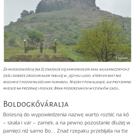
Za miejscowością (na S) znajduje się kamieniołom skał wulkanicznych z
(jeśli dobrze zrozumiałem tablicę w „języku ludzi, których nikt nie
rozumie”) pozostałościami fumaroli. Niezbyt powalające, ale przyjemne
miejsce na przerwę i posiłek. Brak podejrzanych wyziewów gazu…
Boldogkőváralja
Bolesną do wypowiedzenia nazwę warto rozbić na kő
– skała i vár – zamek, a na pewno pozostanie dłużej w
pamięci niż samo Bo… Znad rzepaku przebijała na tle