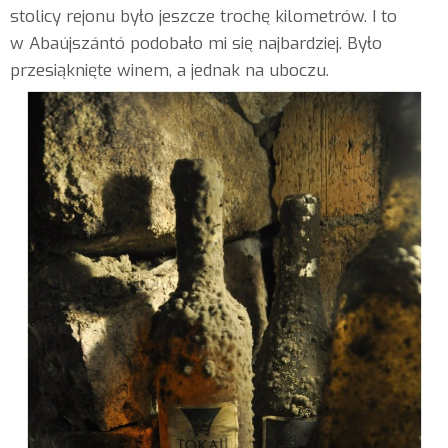
stolicy rejonu było jeszcze trochę kilometrów. I to
w Abaújszántó podobało mi się najbardziej. Było
przesiąknięte winem, a jednak na uboczu.