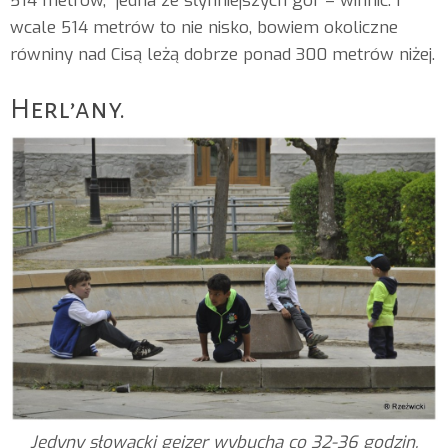
514 metrów, jedna ze słynniejszych gór – winnic. I
wcale 514 metrów to nie nisko, bowiem okoliczne
równiny nad Cisą leżą dobrze ponad 300 metrów niżej.
Herl’any.
Jedyny słowacki gejzer wybucha co 32-36 godzin.