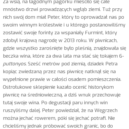
Za wsią, na łagodnym pagórku mieściło się całe
mnóstwo drzwi prowadzących wgłąb ziemi. Tuż przy
nich swój dom miał Peter, który to oprowadzał nas po
swoim winnym królestwie i u którego postanowiliśmy
zostawić swoje forinty za wspaniały Furmint, który
zdobył krajową nagrodę w 2013 roku. W piwnicach,
gdzie wszystko zarośnięte było pleśnią, znajdowała się
beczka wina, które za dwa lata ma stać się tokajem 6-
puttonyos.
Sześć metrów pod ziemią, dziadek Petra
kopiąc zwiedzaną przez nas piwnicę natknął się na
wypełnione prawie w całości osadem pomieszczenia.
Ostrołukowe sklepienie kazało ocenić historykom
piwnicę na średniowieczną, a dziś wnuk przechowuje
tutaj swoje wina. Po degustacji paru innych win
ruszyliśmy dalej. Peter powiedział, że na Węgrzech
można jechać rowerem, póki się jechać potrafi. Nie
chcieliśmy jednak próbować swoich granic, bo do