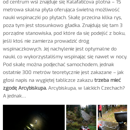
od centrum wsi znajduje się Kalafatičova plotna – 15
metrowa skalna płyta oferująca świetną możliwość
nauki wspinaczki po płytach. Skałę przecina kilka rys,
poza tym jest stosunkowo gładka. Znajdują się tam 3
porządne stanowiska, pod które da się podejść z boku,
jeśli ktoś nie zamierza prowadzić dróg
wspinaczkowych. Jej nachylenie jest optymalne do
nauki, co wykorzystaliśmy wspinając się nawet w nocy.
Pod skałę można podjechać samochodem, jednak
ostatnie 300 metrów teoretycznie jest zakazane – jak
głosi napis na wygiętej tabliczce zakazu
trzeba mieć
zgodę Arcybiskupa.
Arcybiskupa, w laickich Czechach?
A jednak…
Któżby
się...