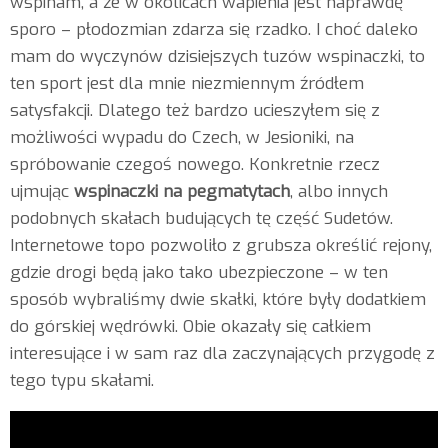
wspinam, a że w okolicach wapienia jest naprawdę
sporo – płodozmian zdarza się rzadko. I choć daleko
mam do wyczynów dzisiejszych tuzów wspinaczki, to
ten sport jest dla mnie niezmiennym źródłem
satysfakcji. Dlatego też bardzo ucieszyłem się z
możliwości wypadu do Czech, w Jesioniki, na
spróbowanie czegoś nowego. Konkretnie rzecz
ujmując
wspinaczki na pegmatytach
, albo innych
podobnych skałach budujących tę część Sudetów.
Internetowe topo pozwoliło z grubsza określić rejony,
gdzie drogi będą jako tako ubezpieczone – w ten
sposób wybraliśmy dwie skałki, które były dodatkiem
do górskiej wędrówki. Obie okazały się całkiem
interesujące i w sam raz dla zaczynających przygodę z
tego typu skałami.