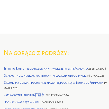
Na gorąco z podróży:
Espiritu Santo – jeden dzień na największej wyspie Vanuatu
28 lipca 2026
Ovalau – kolonializm, marihuana, niedzielny odpoczynek.
16 lipca 2026
Zielone jak zorza – polowanie na zorzę polarną w Troms og Finnmark
19
maja 2026
Rajska wyspa Ishigaki 石垣市
28 stycznia 2026
Hochschwab 2277 m.n.p.m.
10 grudnia 2025