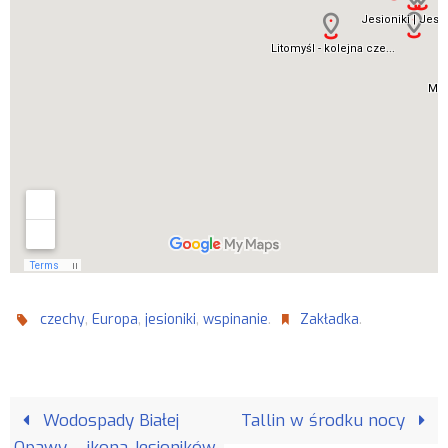
,
,
,
.
.
czechy
Europa
jesioniki
wspinanie
Zakładka
Wodospady Białej
Tallin w środku nocy
Opawy – ikona Jesioników