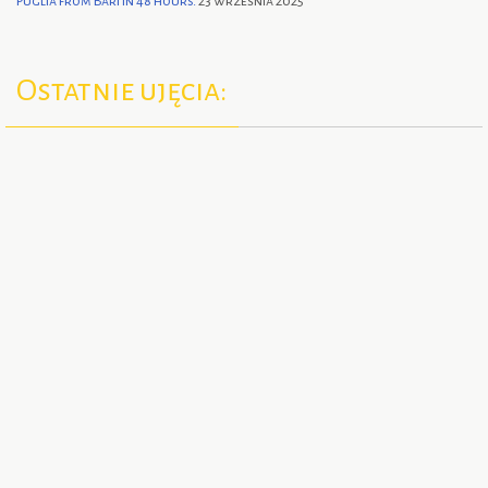
Puglia from Bari in 48 hours.
23 września 2025
Ostatnie ujęcia: