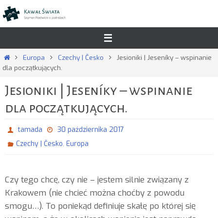
Przejdź
do
treści
Strona
Europa
Czechy | Česko
Jesioniki | Jeseníky – wspinanie
główna
dla początkujących.
Jesioniki | Jeseníky – wspinanie
dla początkujących.
tamada
30 października 2017
,
Czechy | Česko
Europa
Czy tego chcę, czy nie – jestem silnie związany z
Krakowem (nie chcieć można choćby z powodu
smogu…). To poniekąd definiuje skałę po której się