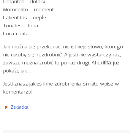
Dolaritos – dolary
Momentito – moment
Calientitos – ciepłe
Tonales – tona
Coca-colita -…
Jak można się przekonać, nie istnieje słowo, którego
nie dałoby się 'rozdrobnić’. A jeśli nie wystarczy raz,
zawsze można zrobić to po raz drugi. Ahor
itita
, już
pokażę jak…
Jeśli znasz jakieś inne zdrobnienia, śmiało wpisz w
komentarzu!
.
Zakładka