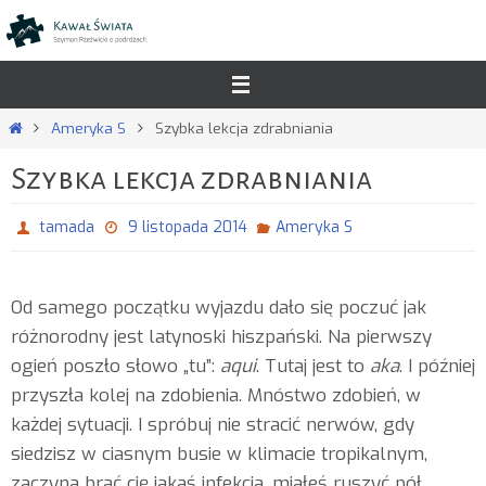
Przejdź
do
treści
Strona
Ameryka S
Szybka lekcja zdrabniania
główna
Szybka lekcja zdrabniania
tamada
9 listopada 2014
Ameryka S
Od samego początku wyjazdu dało się poczuć jak
różnorodny jest latynoski hiszpański. Na pierwszy
ogień poszło słowo „tu”:
aqui
. Tutaj jest to
aka
. I później
przyszła kolej na zdobienia. Mnóstwo zdobień, w
każdej sytuacji. I spróbuj nie stracić nerwów, gdy
siedzisz w ciasnym busie w klimacie tropikalnym,
zaczyna brać cię jakaś infekcja, miałeś ruszyć pół