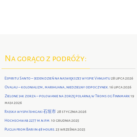
Na gorąco z podróży:
Espiritu Santo – jeden dzień na największej wyspie Vanuatu
28 lipca 2026
Ovalau – kolonializm, marihuana, niedzielny odpoczynek.
16 lipca 2026
Zielone jak zorza – polowanie na zorzę polarną w Troms og Finnmark
19
maja 2026
Rajska wyspa Ishigaki 石垣市
28 stycznia 2026
Hochschwab 2277 m.n.p.m.
10 grudnia 2025
Puglia from Bari in 48 hours.
23 września 2025