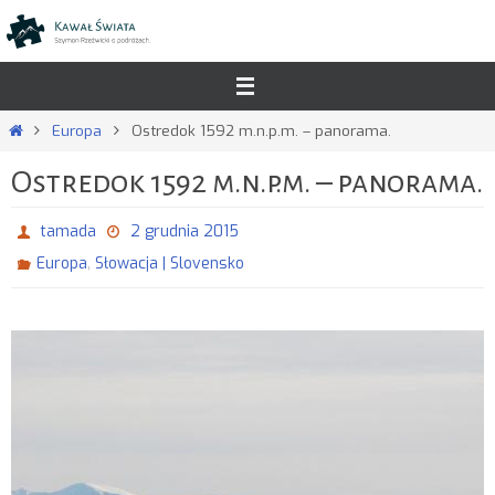
Przejdź
do
treści
Strona
Europa
Ostredok 1592 m.n.p.m. – panorama.
główna
Ostredok 1592 m.n.p.m. – panorama.
tamada
2 grudnia 2015
,
Europa
Słowacja | Slovensko