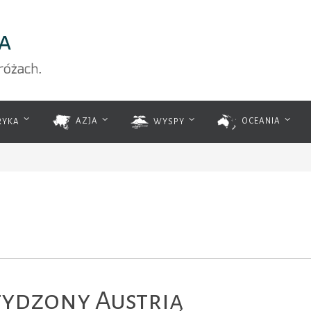
RYKA
AZJA
WYSPY
OCEANIA
tydzony Austrią