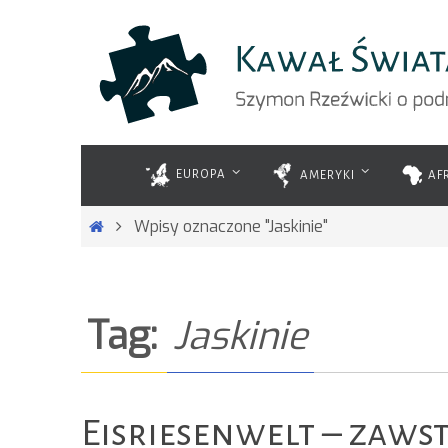
Przejdź
do
treści
Przejdź
do
EUROPA
AMERYKI
AF
treści
Strona
Wpisy oznaczone "Jaskinie"
główna
Tag:
Jaskinie
Eisriesenwelt – zaws