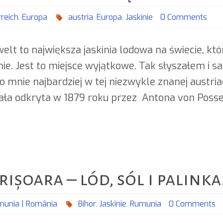
rreich
,
Europa
austria
,
Europa
,
Jaskinie
0 Comments
welt to największa jaskinia lodowa na świecie, k
ie. Jest to miejsce wyjątkowe. Tak słyszałem i 
 mnie najbardziej w tej niezwykle znanej austriack
tała odkryta w 1879 roku przez Antona von Posse
ișoara – lód, sól i palinka
munia | România
Bihor
,
Jaskinie
,
Rumunia
0 Comments