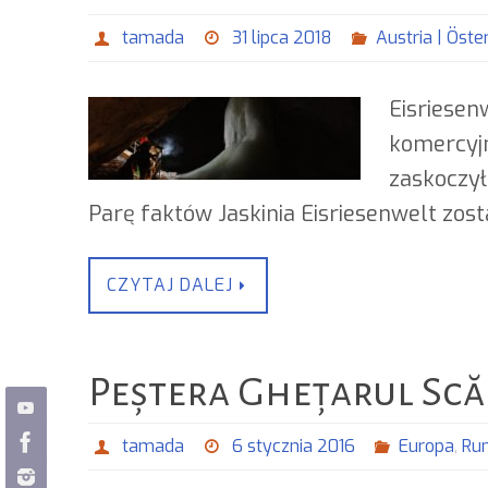
tamada
31 lipca 2018
Austria | Öste
Eisriesen
komercyjn
zaskoczyło
Parę faktów Jaskinia Eisriesenwelt zos
CZYTAJ DALEJ
Peștera Ghețarul Scăr
tamada
6 stycznia 2016
Europa
,
Ru