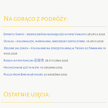
Na gorąco z podróży:
Espiritu Santo – jeden dzień na największej wyspie Vanuatu
28 lipca 2026
Ovalau – kolonializm, marihuana, niedzielny odpoczynek.
16 lipca 2026
Zielone jak zorza – polowanie na zorzę polarną w Troms og Finnmark
19
maja 2026
Rajska wyspa Ishigaki 石垣市
28 stycznia 2026
Hochschwab 2277 m.n.p.m.
10 grudnia 2025
Puglia from Bari in 48 hours.
23 września 2025
Ostatnie ujęcia: