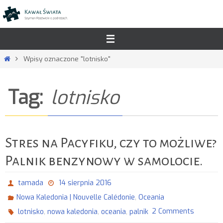
Przejdź
do
treści
Strona
Wpisy oznaczone "lotnisko"
główna
Tag:
lotnisko
Stres na Pacyfiku, czy to możliwe?
Palnik benzynowy w samolocie.
tamada
14 sierpnia 2016
,
Nowa Kaledonia | Nouvelle Calédonie
Oceania
,
,
,
2 Comments
lotnisko
nowa kaledonia
oceania
palnik